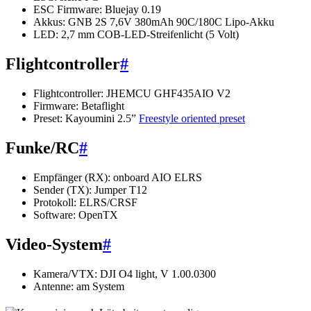
ESC Firmware: Bluejay 0.19
Akkus: GNB 2S 7,6V 380mAh 90C/180C Lipo-Akku
LED: 2,7 mm COB-LED-Streifenlicht (5 Volt)
Flightcontroller
#
Flightcontroller: JHEMCU GHF435AIO V2
Firmware: Betaflight
Preset: Kayoumini 2.5”
Freestyle oriented preset
Funke/RC
#
Empfänger (RX): onboard AIO ELRS
Sender (TX): Jumper T12
Protokoll: ELRS/CRSF
Software: OpenTX
Video-System
#
Kamera/VTX: DJI O4 light, V 1.00.0300
Antenne: am System