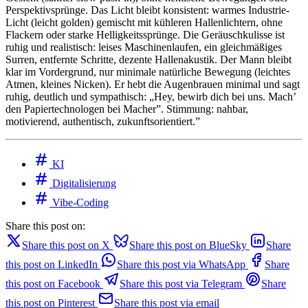
Perspektivsprünge. Das Licht bleibt konsistent: warmes Industrie-
Licht (leicht golden) gemischt mit kühleren Hallenlichtern, ohne
Flackern oder starke Helligkeitssprünge. Die Geräuschkulisse ist
ruhig und realistisch: leises Maschinenlaufen, ein gleichmäßiges
Surren, entfernte Schritte, dezente Hallenakustik. Der Mann bleibt
klar im Vordergrund, nur minimale natürliche Bewegung (leichtes
Atmen, kleines Nicken). Er hebt die Augenbrauen minimal und sagt
ruhig, deutlich und sympathisch: „Hey, bewirb dich bei uns. Mach’
den Papiertechnologen bei Macher”. Stimmung: nahbar,
motivierend, authentisch, zukunftsorientiert.”
KI
Digitalisierung
Vibe-Coding
Share this post on:
Share this post on X
Share this post on BlueSky
Share
this post on LinkedIn
Share this post via WhatsApp
Share
this post on Facebook
Share this post via Telegram
Share
this post on Pinterest
Share this post via email