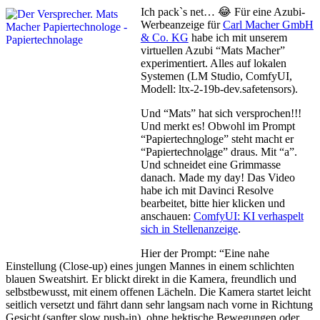
Ich pack`s net… 😂 Für eine Azubi-
Werbeanzeige für
Carl Macher GmbH
& Co. KG
habe ich mit unserem
virtuellen Azubi “Mats Macher”
experimentiert. Alles auf lokalen
Systemen (LM Studio, ComfyUI,
Modell: ltx-2-19b-dev.safetensors).
Und “Mats” hat sich versprochen!!!
Und merkt es! Obwohl im Prompt
“Papiertechn
o
loge” steht macht er
“Papiertechnol
a
ge” draus. Mit “a”.
Und schneidet eine Grimmasse
danach. Made my day! Das Video
habe ich mit Davinci Resolve
bearbeitet, bitte hier klicken und
anschauen:
ComfyUI: KI verhaspelt
sich in Stellenanzeige
.
Hier der Prompt: “Eine nahe
Einstellung (Close-up) eines jungen Mannes in einem schlichten
blauen Sweatshirt. Er blickt direkt in die Kamera, freundlich und
selbstbewusst, mit einem offenen Lächeln. Die Kamera startet leicht
seitlich versetzt und fährt dann sehr langsam nach vorne in Richtung
Gesicht (sanfter slow push-in), ohne hektische Bewegungen oder