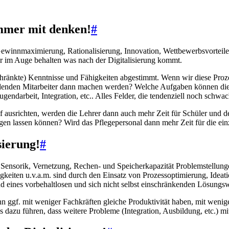
immer mit denken!
#
ewinnmaximierung, Rationalisierung, Innovation, Wettbewerbsvorteile, e
r im Auge behalten was nach der Digitalisierung kommt.
ränkte) Kenntnisse und Fähigkeiten abgestimmt. Wenn wir diese Prozes
werdenden Mitarbeiter dann machen werden? Welche Aufgaben können die
ndarbeit, Integration, etc.. Alles Felder, die tendenziell noch schwach
auf ausrichten, werden die Lehrer dann auch mehr Zeit für Schüler und
gen lassen können? Wird das Pflegepersonal dann mehr Zeit für die ei
sierung!
#
urch Sensorik, Vernetzung, Rechen- und Speicherkapazität Problemstell
igkeiten u.v.a.m. sind durch den Einsatz von Prozessoptimierung, Idea
nd eines vorbehaltlosen und sich nicht selbst einschränkenden Lösungs
n ggf. mit weniger Fachkräften gleiche Produktivität haben, mit wenig
 dazu führen, dass weitere Probleme (Integration, Ausbildung, etc.) m