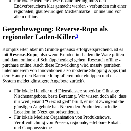
Für lokale Medien: diese Positionierung muss den
Endverbrauchern klar gemacht werden - verbunden mit einer
regionalen, glaubwürdigen Medienmarke - online und vor
allem offline.
Gegenbewegung: Reverse-Ropo als
regionaler Laden-Killer
#
Komplizierter, aber im Grunde genauso erfolgversprechend, ist es
mit
Reverse-Ropo
, also wenn Kunden im Laden die Ware prüfen
und dann online auf Schnäppchenjagd gehen. Research offline -
purchase online. Auch diese Entwicklung wird massiv getrieben
unter anderem von Innovationen also moderne Shopping Apps (mit
dem Handy den Barcode fotografieren oder eintippen und das
System meldet günstigere Angebote zurück).
Für lokale Händler und Dienstleister: superklar. Günstige
Nischenangebote, beste Beratung. Wir wissen doch alle, dass
nur weil jemand “Geiz ist geil” brüllt, er nicht zwingend die
günstigen Angebote hat. Neben den Produkten auch die
Location im Netzt gut präsentieren.
Für lokale Medien: Organisation von Produktshows,
Veröffentlichung von Preisen, regionale, erlebbare Rabatt-
und Couponsysteme.