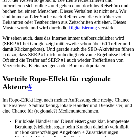
31% der Reisen so gebucht. Die Leute recherchieren und
informieren sich online - und gehen dann doch ins Reisebüro und
buchen bei einem Menschen. Dieses Verhalten ist nicht neu. Wir
sind immer auf der Suche nach Referenzen, die wir früher von
Bekannten oder Testberichten aus Zeitschriften erhielten. Dieses
Muster wurde und wird durch die
Digitalisierung
verstärkt.
Wir sehen auch, dass das Internet immer unübersichtlicher wird
(SERP #1 bei Google zeigt mittlerweile schon über 60 Treffer und
damit Klickangebote). Und gerade auch die SEO-Aktivitäten führen
ja dazu, dass SERP #1 nicht unbedingt relevante Ergebnisse liefert.
Oft sind die Treffer auf SERP #1 auch wieder Trefferlisten von
Verzeichnis-, Kleinanzeigen- oder Bookmarkportalen.
Vorteile Ropo-Effekt für regionale
Akteure
#
Im Ropo-Effekt liegt nach meiner Auffassung eine riesige Chance
für kreatives Stadtmarketing, lokale Händler und Dienstleister; und
eine Chance für (regionale?) Medienunternehmen.
Für lokale Händler und Dienstleister: ganz klar, kompetente
Beratung (vielleicht sogar beim Kunden daheim) verknüpft
mit konkurrenzfähigen Angeboten + Zusatzleistungen.