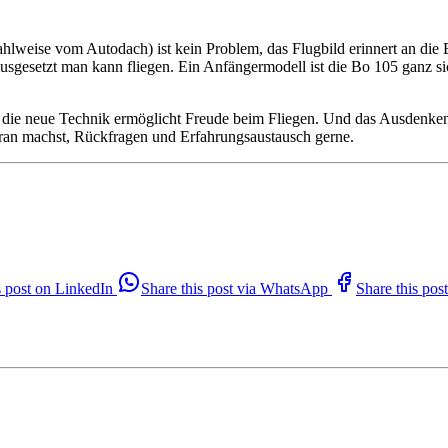
wahlweise vom Autodach) ist kein Problem, das Flugbild erinnert an d
ausgesetzt man kann fliegen. Ein Anfängermodell ist die Bo 105 ganz si
cht, die neue Technik ermöglicht Freude beim Fliegen. Und das Ausdenk
dran machst, Rückfragen und Erfahrungsaustausch gerne.
s post on LinkedIn
Share this post via WhatsApp
Share this po